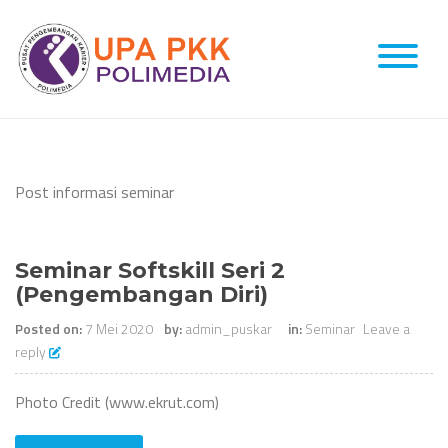
Skip
to
content
Post informasi seminar
Seminar Softskill Seri 2
(Pengembangan Diri)
Posted on:
7 Mei 2020
by:
admin_puskar
in:
Seminar
Leave a
reply
Photo Credit (www.ekrut.com)